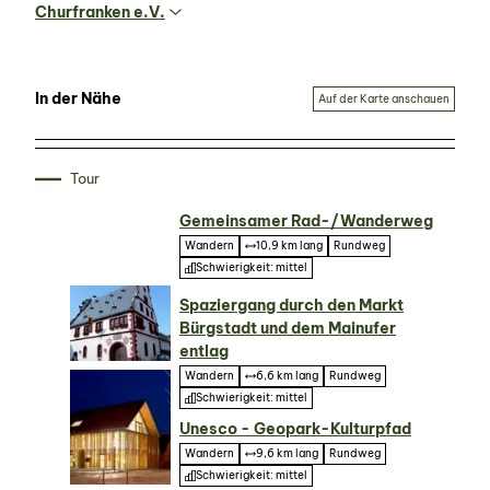
Churfranken e.V.
In der Nähe
Auf der Karte anschauen
Tour
Gemeinsamer Rad-/Wanderweg
Wandern
10,9 km lang
Rundweg
Schwierigkeit: mittel
Spaziergang durch den Markt
Bürgstadt und dem Mainufer
entlag
Wandern
6,6 km lang
Rundweg
Schwierigkeit: mittel
Unesco - Geopark-Kulturpfad
Wandern
9,6 km lang
Rundweg
Schwierigkeit: mittel