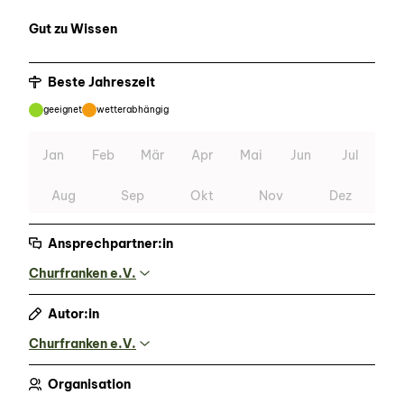
Gut zu Wissen
Beste Jahreszeit
geeignet
wetterabhängig
Jan
Feb
Mär
Apr
Mai
Jun
Jul
Aug
Sep
Okt
Nov
Dez
Ansprechpartner:in
Churfranken e.V.
Autor:in
Churfranken e.V.
Organisation