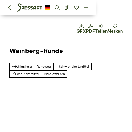
GPX
PDF
Teilen
Merken
Weinberg-Runde
9,8 km lang
Rundweg
Schwierigkeit: mittel
Kondition: mittel
Nordicwalken